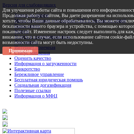
Версия для слабовидящих
Для улучшения работы сайта и повышения его информативност
Запись на прием
Продолжая работу с сайтом, Вы даете разрешение на использов
Меры поддержки участникам СВО и членам их семей
хотите, чтобы Ваши данные обрабатывались, Вы можете отключ
Пресс-центр
безопасности вашего браузера и устройства, с помощью которог
Услуги
покиньте сайт. Изменение настроек следует выполнить для каж
Услуги в электронном виде
внимание, что в случае, если использование сайтом cookie-фай
Документы
возможности сайта могут быть недоступны.
Интернет-приемная
Принимаю
Статус заявления
Оценить качество
Информация о загруженности
Банкротство
Бережливое управление
Бесплатная юридическая помощь
Социальная догазификация
Полезные ссылки
Информация о МФЦ