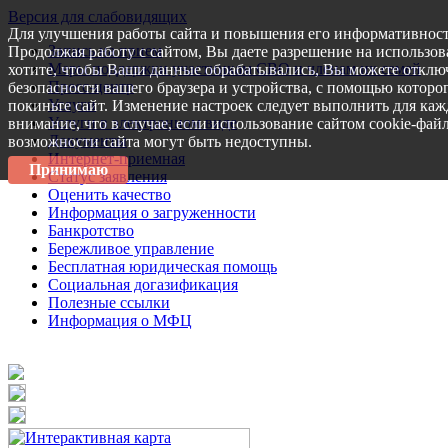
Версия для слабовидящих
Для улучшения работы сайта и повышения его информативност
Запись на прием
Продолжая работу с сайтом, Вы даете разрешение на использов
Меры поддержки участникам СВО и членам их семей
хотите, чтобы Ваши данные обрабатывались, Вы можете отключ
Пресс-центр
безопасности вашего браузера и устройства, с помощью которог
Услуги
покиньте сайт. Изменение настроек следует выполнить для каж
Услуги в электронном виде
внимание, что в случае, если использование сайтом cookie-фай
Документы
возможности сайта могут быть недоступны.
Интернет-приемная
Принимаю
Статус заявления
Оценить качество
Информация о загруженности
Банкротство
Бережливое управление
Бесплатная юридическая помощь
Социальная догазификация
Полезные ссылки
Информация о МФЦ