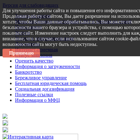
Версия для слабовидящих
Для улучшения работы сайта и повышения его информативност
Запись на прием
Продолжая работу с сайтом, Вы даете разрешение на использов
Меры поддержки участникам СВО и членам их семей
хотите, чтобы Ваши данные обрабатывались, Вы можете отключ
Пресс-центр
безопасности вашего браузера и устройства, с помощью которог
Услуги
покиньте сайт. Изменение настроек следует выполнить для каж
Услуги в электронном виде
внимание, что в случае, если использование сайтом cookie-фай
Документы
возможности сайта могут быть недоступны.
Интернет-приемная
Принимаю
Статус заявления
Оценить качество
Информация о загруженности
Банкротство
Бережливое управление
Бесплатная юридическая помощь
Социальная догазификация
Полезные ссылки
Информация о МФЦ