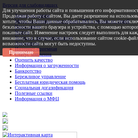
Версия для слабовидящих
Для улучшения работы сайта и повышения его информативност
Запись на прием
Продолжая работу с сайтом, Вы даете разрешение на использов
Меры поддержки участникам СВО и членам их семей
хотите, чтобы Ваши данные обрабатывались, Вы можете отключ
Пресс-центр
безопасности вашего браузера и устройства, с помощью которог
Услуги
покиньте сайт. Изменение настроек следует выполнить для каж
Услуги в электронном виде
внимание, что в случае, если использование сайтом cookie-фай
Документы
возможности сайта могут быть недоступны.
Интернет-приемная
Принимаю
Статус заявления
Оценить качество
Информация о загруженности
Банкротство
Бережливое управление
Бесплатная юридическая помощь
Социальная догазификация
Полезные ссылки
Информация о МФЦ