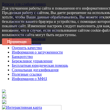
Версия для слабовидящих
Для улучшения работы сайта и повышения его информативност
Запись на прием
Продолжая работу с сайтом, Вы даете разрешение на использов
Меры поддержки участникам СВО и членам их семей
хотите, чтобы Ваши данные обрабатывались, Вы можете отключ
Пресс-центр
безопасности вашего браузера и устройства, с помощью которог
Услуги
покиньте сайт. Изменение настроек следует выполнить для каж
Услуги в электронном виде
внимание, что в случае, если использование сайтом cookie-фай
Документы
возможности сайта могут быть недоступны.
Интернет-приемная
Принимаю
Статус заявления
Оценить качество
Информация о загруженности
Банкротство
Бережливое управление
Бесплатная юридическая помощь
Социальная догазификация
Полезные ссылки
Информация о МФЦ