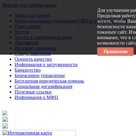
Версия для слабовидящих
Для улучшения ра
Запись на прием
Продолжая работу 
Меры поддержки участникам СВО и членам их семей
хотите, чтобы Ва
Пресс-центр
безопасности ваше
Услуги
покиньте сайт. Из
Услуги в электронном виде
внимание, что в с
Документы
возможности сайт
Интернет-приемная
Принимаю
Статус заявления
Оценить качество
Информация о загруженности
Банкротство
Бережливое управление
Бесплатная юридическая помощь
Социальная догазификация
Полезные ссылки
Информация о МФЦ