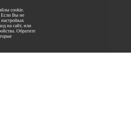
йлы cookie.
. Если Вы не
 настройках
од на сайт, или
ройства. Обратите
оторые