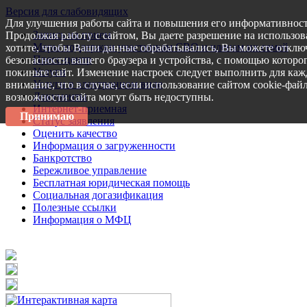
Версия для слабовидящих
Для улучшения работы сайта и повышения его информативност
Запись на прием
Продолжая работу с сайтом, Вы даете разрешение на использов
Меры поддержки участникам СВО и членам их семей
хотите, чтобы Ваши данные обрабатывались, Вы можете отключ
Пресс-центр
безопасности вашего браузера и устройства, с помощью которог
Услуги
покиньте сайт. Изменение настроек следует выполнить для каж
Услуги в электронном виде
внимание, что в случае, если использование сайтом cookie-фай
Документы
возможности сайта могут быть недоступны.
Интернет-приемная
Принимаю
Статус заявления
Оценить качество
Информация о загруженности
Банкротство
Бережливое управление
Бесплатная юридическая помощь
Социальная догазификация
Полезные ссылки
Информация о МФЦ