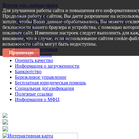
Версия для слабовидящих
Для улучшения работы сайта и повышения его информативност
Запись на прием
Продолжая работу с сайтом, Вы даете разрешение на использов
Меры поддержки участникам СВО и членам их семей
хотите, чтобы Ваши данные обрабатывались, Вы можете отключ
Пресс-центр
безопасности вашего браузера и устройства, с помощью которог
Услуги
покиньте сайт. Изменение настроек следует выполнить для каж
Услуги в электронном виде
внимание, что в случае, если использование сайтом cookie-фай
Документы
возможности сайта могут быть недоступны.
Интернет-приемная
Принимаю
Статус заявления
Оценить качество
Информация о загруженности
Банкротство
Бережливое управление
Бесплатная юридическая помощь
Социальная догазификация
Полезные ссылки
Информация о МФЦ