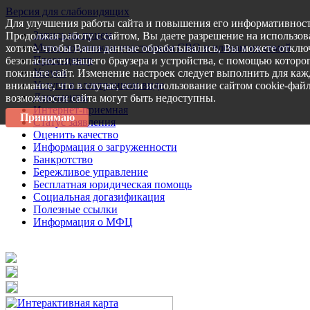
Версия для слабовидящих
Для улучшения работы сайта и повышения его информативност
Запись на прием
Продолжая работу с сайтом, Вы даете разрешение на использов
Меры поддержки участникам СВО и членам их семей
хотите, чтобы Ваши данные обрабатывались, Вы можете отключ
Пресс-центр
безопасности вашего браузера и устройства, с помощью которог
Услуги
покиньте сайт. Изменение настроек следует выполнить для каж
Услуги в электронном виде
внимание, что в случае, если использование сайтом cookie-фай
Документы
возможности сайта могут быть недоступны.
Интернет-приемная
Принимаю
Статус заявления
Оценить качество
Информация о загруженности
Банкротство
Бережливое управление
Бесплатная юридическая помощь
Социальная догазификация
Полезные ссылки
Информация о МФЦ