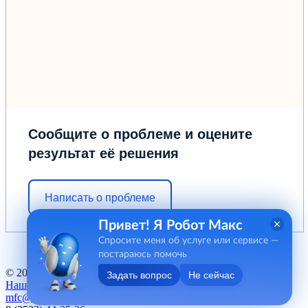
Сообщите о проблеме и оцените
результат её решения
Написать о проблеме
Привет! Я Робот Макс
Спросите меня об услуге или сервисе —
постараюсь помочь
© 2012 - 2026 ГБУ "МФЦ" Курганской области
Задать вопрос
Не сейчас
Наш баннер
mfc@kurganobl.ru