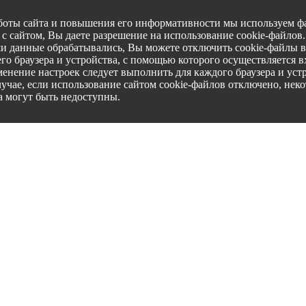
боты сайта и повышения его информативности мы используем фа
с сайтом, Вы даете разрешение на использование cookie-файлов
ши данные обрабатывались, Вы можете отключить cookie-файлы в
го браузера и устройства, с помощью которого осуществляется вх
менение настроек следует выполнить для каждого браузера и уст
лучае, если использование сайтом cookie-файлов отключено, нек
а могут быть недоступны.