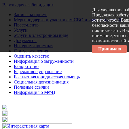
Версия для слабовидящих
Для улучшения ра
Запись на прием
Продолжая работу 
Меры поддержки участникам СВО и членам их семей
хотите, чтобы Ва
Пресс-центр
безопасности ваше
Услуги
покиньте сайт. Из
Услуги в электронном виде
внимание, что в с
Документы
возможности сайт
Интернет-приемная
Принимаю
Статус заявления
Оценить качество
Информация о загруженности
Банкротство
Бережливое управление
Бесплатная юридическая помощь
Социальная догазификация
Полезные ссылки
Информация о МФЦ