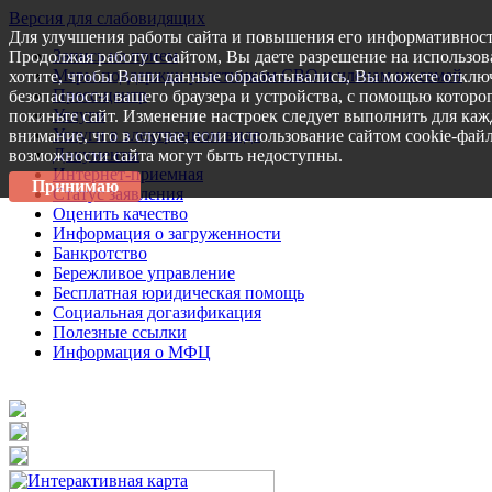
Версия для слабовидящих
Для улучшения работы сайта и повышения его информативност
Запись на прием
Продолжая работу с сайтом, Вы даете разрешение на использов
Меры поддержки участникам СВО и членам их семей
хотите, чтобы Ваши данные обрабатывались, Вы можете отключ
Пресс-центр
безопасности вашего браузера и устройства, с помощью которог
Услуги
покиньте сайт. Изменение настроек следует выполнить для каж
Услуги в электронном виде
внимание, что в случае, если использование сайтом cookie-фай
Документы
возможности сайта могут быть недоступны.
Интернет-приемная
Принимаю
Статус заявления
Оценить качество
Информация о загруженности
Банкротство
Бережливое управление
Бесплатная юридическая помощь
Социальная догазификация
Полезные ссылки
Информация о МФЦ