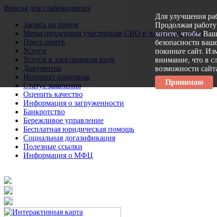
Версия для слабовидящих
Для улучшения ра
Запись на прием
Продолжая работу 
Меры поддержки участникам СВО и членам их семей
хотите, чтобы Ва
Пресс-центр
безопасности ваше
Услуги
покиньте сайт. Из
Услуги в электронном виде
внимание, что в с
Документы
возможности сайт
Интернет-приемная
Принимаю
Статус заявления
Оценить качество
Информация о загруженности
Банкротство
Бережливое управление
Бесплатная юридическая помощь
Социальная догазификация
Полезные ссылки
Информация о МФЦ