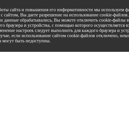
боты сайта и повышения его информативности мы используем фа
с сайтом, Вы даете разрешение на использование cookie-файлов
ши данные обрабатывались, Вы можете отключить cookie-файлы в
го браузера и устройства, с помощью которого осуществляется вх
менение настроек следует выполнить для каждого браузера и уст
лучае, если использование сайтом cookie-файлов отключено, нек
а могут быть недоступны.