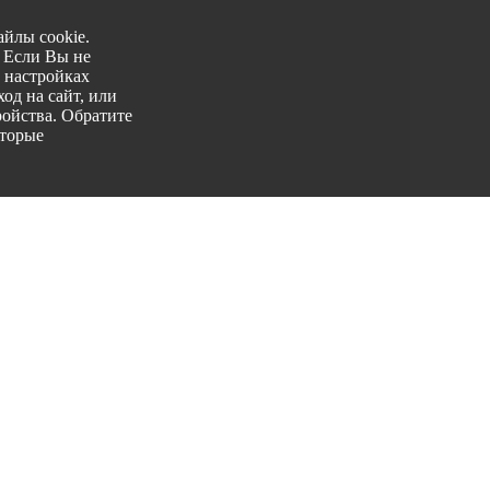
йлы cookie.
. Если Вы не
 настройках
од на сайт, или
ройства. Обратите
оторые