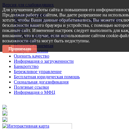
Версия для слабовидящих
Для улучшения работы сайта и повышения его информативност
Запись на прием
Продолжая работу с сайтом, Вы даете разрешение на использов
Меры поддержки участникам СВО и членам их семей
хотите, чтобы Ваши данные обрабатывались, Вы можете отключ
Пресс-центр
безопасности вашего браузера и устройства, с помощью которог
Услуги
покиньте сайт. Изменение настроек следует выполнить для каж
Услуги в электронном виде
внимание, что в случае, если использование сайтом cookie-фай
Документы
возможности сайта могут быть недоступны.
Интернет-приемная
Принимаю
Статус заявления
Оценить качество
Информация о загруженности
Банкротство
Бережливое управление
Бесплатная юридическая помощь
Социальная догазификация
Полезные ссылки
Информация о МФЦ