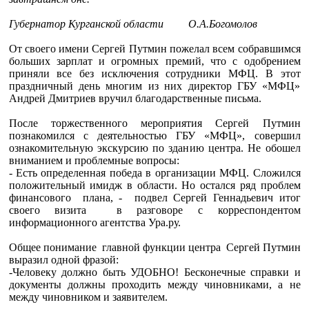
Губернатор Курганской области О.А.Богомолов
От своего имени Сергей Путмин пожелал всем собравшимся
больших зарплат и огромных премий, что с одобрением
приняли все без исключения сотрудники МФЦ. В этот
праздничный день многим из них директор ГБУ «МФЦ»
Андрей Дмитриев вручил благодарственные письма.
После торжественного мероприятия Сергей Путмин
познакомился с деятельностью ГБУ «МФЦ», совершил
ознакомительную экскурсию по зданию центра. Не обошел
вниманием и проблемные вопросы:
- Есть определенная победа в организации МФЦ. Сложился
положительный имидж в области. Но остался ряд проблем
финансового плана, - подвел Сергей Геннадьевич итог
своего визита в разговоре с корреспондентом
информационного агентства Ура.ру.
Общее понимание главной функции центра Сергей Путмин
выразил одной фразой:
-Человеку должно быть УДОБНО! Бесконечные справки и
документы должны проходить между чиновниками, а не
между чиновником и заявителем.