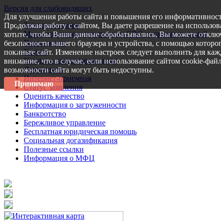
Версия для слабовидящих
Для улучшения работы сайта и повышения его информативност
Запись на прием
Продолжая работу с сайтом, Вы даете разрешение на использов
Меры поддержки участникам СВО и членам их семей
хотите, чтобы Ваши данные обрабатывались, Вы можете отключ
Пресс-центр
безопасности вашего браузера и устройства, с помощью которог
Услуги
покиньте сайт. Изменение настроек следует выполнить для каж
Услуги в электронном виде
внимание, что в случае, если использование сайтом cookie-фай
Документы
возможности сайта могут быть недоступны.
Интернет-приемная
Принимаю
Статус заявления
Оценить качество
Информация о загруженности
Банкротство
Бережливое управление
Бесплатная юридическая помощь
Социальная догазификация
Полезные ссылки
Информация о МФЦ