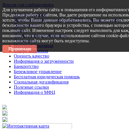
Версия для слабовидящих
Для улучшения работы сайта и повышения его информативност
Запись на прием
Продолжая работу с сайтом, Вы даете разрешение на использов
Меры поддержки участникам СВО и членам их семей
хотите, чтобы Ваши данные обрабатывались, Вы можете отключ
Пресс-центр
безопасности вашего браузера и устройства, с помощью которог
Услуги
покиньте сайт. Изменение настроек следует выполнить для каж
Услуги в электронном виде
внимание, что в случае, если использование сайтом cookie-фай
Документы
возможности сайта могут быть недоступны.
Интернет-приемная
Принимаю
Статус заявления
Оценить качество
Информация о загруженности
Банкротство
Бережливое управление
Бесплатная юридическая помощь
Социальная догазификация
Полезные ссылки
Информация о МФЦ