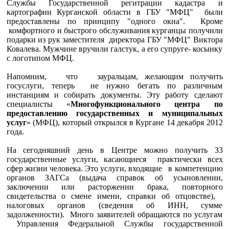
Службы Государственной регитрации кадастра и
картографии Курганской области в ГБУ "МФЦ" были
предоставлены по принципу "одного окна". Кроме
комфортного и быстрого обслуживания курганцы получили
подарки из рук заместителя директора ГБУ "МФЦ" Виктора
Ковалева. Мужчине вручили галстук, а его супруге- косынку
с логотипом МФЦ.
Напомним, что зауральцам, желающим получить
госуслуги, теперь не нужно бегать по различным
инстанциям и собирать документы. Эту работу сделают
специалисты «
Многофункционального центра по
предоставлению государственных и муниципальных
услуг
» (МФЦ), который открылся в Кургане 14 декабря 2012
года.
На сегодняшний день в Центре можно получить 33
государственные услуги, касающиеся практически всех
сфер жизни человека. Это услуги, входящие в компетенцию
органов ЗАГСа (выдача справок об усыновлении,
заключении или расторжении брака, повторного
свидетельства о смене имени, справки об отцовстве),
налоговых органов (сведения об ИНН, сумме
задолженности). Много заявителей обращаются по услугам
Управления Федеральной Службы государственной