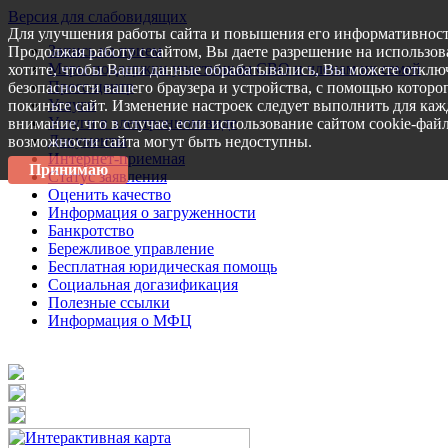
Версия для слабовидящих
Для улучшения работы сайта и повышения его информативност
Запись на прием
Продолжая работу с сайтом, Вы даете разрешение на использов
Меры поддержки участникам СВО и членам их семей
хотите, чтобы Ваши данные обрабатывались, Вы можете отключ
Пресс-центр
безопасности вашего браузера и устройства, с помощью которог
Услуги
покиньте сайт. Изменение настроек следует выполнить для каж
Услуги в электронном виде
внимание, что в случае, если использование сайтом cookie-фай
Документы
возможности сайта могут быть недоступны.
Интернет-приемная
Принимаю
Статус заявления
Оценить качество
Информация о загруженности
Банкротство
Бережливое управление
Бесплатная юридическая помощь
Социальная догазификация
Полезные ссылки
Информация о МФЦ