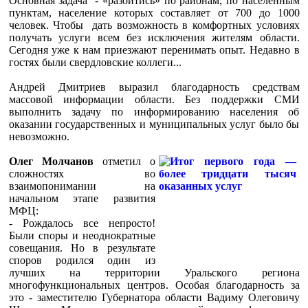
Основная задача - «разойтись» по районам, по населенным
пунктам, население которых составляет от 700 до 1000
человек. Чтобы дать возможность в комфортных условиях
получать услуги всем без исключения жителям области.
Сегодня уже к нам приезжают перенимать опыт. Недавно в
гостях были свердловские коллеги...
Андрей Дмитриев выразил благодарность средствам
массовой информации области. Без поддержки СМИ
выполнить задачу по информированию населения об
оказании государственных и муниципальных услуг было бы
невозможно.
Олег Молчанов
отметил о
сложностях во
взаимопонимании на
начальном этапе развития
МФЦ:
- Рождалось все непросто!
Были споры и неоднократные
совещания. Но в результате
споров родился один из
лучших на территории Уральского региона
многофункциональных центров. Особая благодарность за
это - заместителю Губернатора области Вадиму Олеговичу