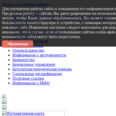
Версия для слабовидящих
Для улучшения работы сайта и повышения его информативност
Запись на прием
Продолжая работу с сайтом, Вы даете разрешение на использов
Меры поддержки участникам СВО и членам их семей
хотите, чтобы Ваши данные обрабатывались, Вы можете отключ
Пресс-центр
безопасности вашего браузера и устройства, с помощью которог
Услуги
покиньте сайт. Изменение настроек следует выполнить для каж
Услуги в электронном виде
внимание, что в случае, если использование сайтом cookie-фай
Документы
возможности сайта могут быть недоступны.
Интернет-приемная
Принимаю
Статус заявления
Оценить качество
Информация о загруженности
Банкротство
Бережливое управление
Бесплатная юридическая помощь
Социальная догазификация
Полезные ссылки
Информация о МФЦ