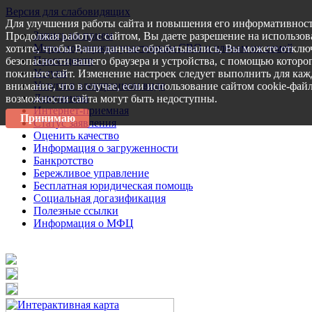
Версия для слабовидящих
Для улучшения работы сайта и повышения его информативност
Запись на прием
Продолжая работу с сайтом, Вы даете разрешение на использов
Меры поддержки участникам СВО и членам их семей
хотите, чтобы Ваши данные обрабатывались, Вы можете отключ
Пресс-центр
безопасности вашего браузера и устройства, с помощью которог
Услуги
покиньте сайт. Изменение настроек следует выполнить для каж
Услуги в электронном виде
внимание, что в случае, если использование сайтом cookie-фай
Документы
возможности сайта могут быть недоступны.
Интернет-приемная
Принимаю
Статус заявления
Оценить качество
Информация о загруженности
Банкротство
Бережливое управление
Бесплатная юридическая помощь
Социальная догазификация
Полезные ссылки
Информация о МФЦ