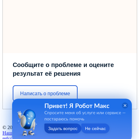
Сообщите о проблеме и оцените
результат её решения
Написать о проблеме
Привет! Я Робот Макс
Спросите меня об услуге или сервисе —
постараюсь помочь
© 2012 - 2026 ГБУ "МФЦ" Курганской области
Задать вопрос
Не сейчас
Наш баннер
mfc@kurganobl.ru