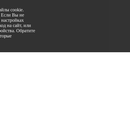
йлы cookie.
. Если Вы не
 настройках
од на сайт, или
ройства. Обратите
оторые