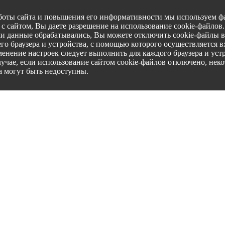
боты сайта и повышения его информативности мы используем фа
с сайтом, Вы даете разрешение на использование cookie-файлов
ши данные обрабатывались, Вы можете отключить cookie-файлы в
го браузера и устройства, с помощью которого осуществляется вх
менение настроек следует выполнить для каждого браузера и уст
лучае, если использование сайтом cookie-файлов отключено, нек
а могут быть недоступны.