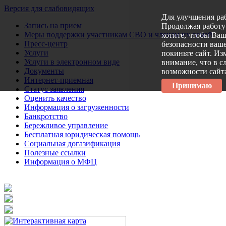
Версия для слабовидящих
Для улучшения ра
Запись на прием
Продолжая работу 
Меры поддержки участникам СВО и членам их семей
хотите, чтобы Ва
Пресс-центр
безопасности ваше
Услуги
покиньте сайт. Из
Услуги в электронном виде
внимание, что в с
Документы
возможности сайт
Интернет-приемная
Принимаю
Статус заявления
Оценить качество
Информация о загруженности
Банкротство
Бережливое управление
Бесплатная юридическая помощь
Социальная догазификация
Полезные ссылки
Информация о МФЦ