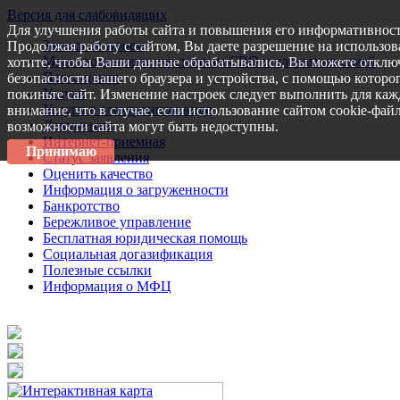
Версия для слабовидящих
Для улучшения работы сайта и повышения его информативност
Запись на прием
Продолжая работу с сайтом, Вы даете разрешение на использов
Меры поддержки участникам СВО и членам их семей
хотите, чтобы Ваши данные обрабатывались, Вы можете отключ
Пресс-центр
безопасности вашего браузера и устройства, с помощью которог
Услуги
покиньте сайт. Изменение настроек следует выполнить для каж
Услуги в электронном виде
внимание, что в случае, если использование сайтом cookie-фай
Документы
возможности сайта могут быть недоступны.
Интернет-приемная
Принимаю
Статус заявления
Оценить качество
Информация о загруженности
Банкротство
Бережливое управление
Бесплатная юридическая помощь
Социальная догазификация
Полезные ссылки
Информация о МФЦ