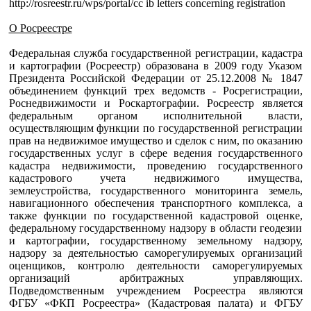
http://rosreestr.ru/wps/portal/cc ib letters concerning registration
О Росреестре
Федеральная служба государственной регистрации, кадастра
и картографии (Росреестр) образована в 2009 году Указом
Президента Российской Федерации от 25.12.2008 № 1847
объединением функций трех ведомств - Росрегистрации,
Роснедвижимости и Роскартографии. Росреестр является
федеральным органом исполнительной власти,
осуществляющим функции по государственной регистрации
прав на недвижимое имущество и сделок с ним, по оказанию
государственных услуг в сфере ведения государственного
кадастра недвижимости, проведению государственного
кадастрового учета недвижимого имущества,
землеустройства, государственного мониторинга земель,
навигационного обеспечения транспортного комплекса, а
также функции по государственной кадастровой оценке,
федеральному государственному надзору в области геодезии
и картографии, государственному земельному надзору,
надзору за деятельностью саморегулируемых организаций
оценщиков, контролю деятельности саморегулируемых
организаций арбитражных управляющих.
Подведомственным учреждением Росреестра являются
ФГБУ «ФКП Росреестра» (Кадастровая палата) и ФГБУ