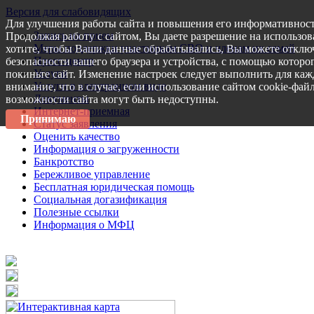
Версия для слабовидящих
Для улучшения работы сайта и повышения его информативност
Запись на прием
Продолжая работу с сайтом, Вы даете разрешение на использов
Меры поддержки участникам СВО и членам их семей
хотите, чтобы Ваши данные обрабатывались, Вы можете отключ
Пресс-центр
безопасности вашего браузера и устройства, с помощью которог
Услуги
покиньте сайт. Изменение настроек следует выполнить для каж
Услуги в электронном виде
внимание, что в случае, если использование сайтом cookie-фай
Документы
возможности сайта могут быть недоступны.
Интернет-приемная
Принимаю
Статус заявления
Оценить качество
Информация о загруженности
Банкротство
Бережливое управление
Бесплатная юридическая помощь
Социальная догазификация
Полезные ссылки
Информация о МФЦ