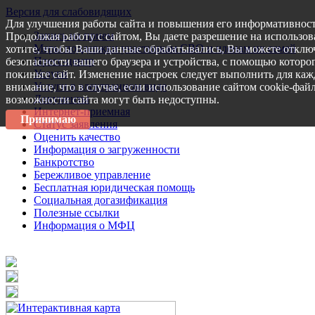
Версия для слабовидящих
Для улучшения работы сайта и повышения его информативност
Запись на прием
Продолжая работу с сайтом, Вы даете разрешение на использов
Меры поддержки участникам СВО и членам их семей
хотите, чтобы Ваши данные обрабатывались, Вы можете отключ
Пресс-центр
безопасности вашего браузера и устройства, с помощью которог
Услуги
покиньте сайт. Изменение настроек следует выполнить для каж
Услуги в электронном виде
внимание, что в случае, если использование сайтом cookie-фай
Документы
возможности сайта могут быть недоступны.
Интернет-приемная
Принимаю
Статус заявления
Оценить качество
Информация о загруженности
Банкротство
Бережливое управление
Бесплатная юридическая помощь
Социальная догазификация
Полезные ссылки
Информация о МФЦ