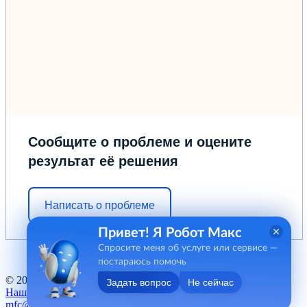
Сообщите о проблеме и оцените
результат её решения
Написать о проблеме
Привет! Я Робот Макс
Спросите меня об услуге или сервисе —
постараюсь помочь
© 2012 - 2026 ГБУ "МФЦ" Курганской области
Задать вопрос
Не сейчас
Наш баннер
mfc@kurganobl.ru