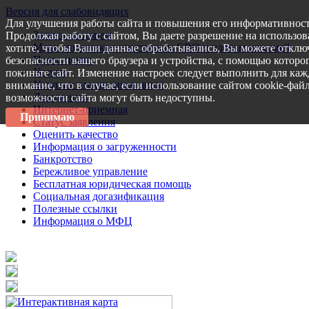
Версия для слабовидящих
Для улучшения работы сайта и повышения его информативност
Запись на прием
Продолжая работу с сайтом, Вы даете разрешение на использов
Меры поддержки участникам СВО и членам их семей
хотите, чтобы Ваши данные обрабатывались, Вы можете отключ
Пресс-центр
безопасности вашего браузера и устройства, с помощью которог
Услуги
покиньте сайт. Изменение настроек следует выполнить для каж
Услуги в электронном виде
внимание, что в случае, если использование сайтом cookie-фай
Документы
возможности сайта могут быть недоступны.
Интернет-приемная
Принимаю
Статус заявления
Оценить качество
Информация о загруженности
Банкротство
Бережливое управление
Бесплатная юридическая помощь
Социальная догазификация
Полезные ссылки
Информация о МФЦ