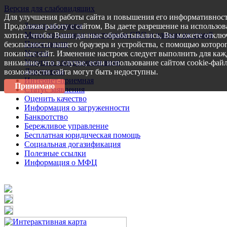
Версия для слабовидящих
Для улучшения работы сайта и повышения его информативност
Запись на прием
Продолжая работу с сайтом, Вы даете разрешение на использов
Меры поддержки участникам СВО и членам их семей
хотите, чтобы Ваши данные обрабатывались, Вы можете отключ
Пресс-центр
безопасности вашего браузера и устройства, с помощью которог
Услуги
покиньте сайт. Изменение настроек следует выполнить для каж
Услуги в электронном виде
внимание, что в случае, если использование сайтом cookie-фай
Документы
возможности сайта могут быть недоступны.
Интернет-приемная
Принимаю
Статус заявления
Оценить качество
Информация о загруженности
Банкротство
Бережливое управление
Бесплатная юридическая помощь
Социальная догазификация
Полезные ссылки
Информация о МФЦ