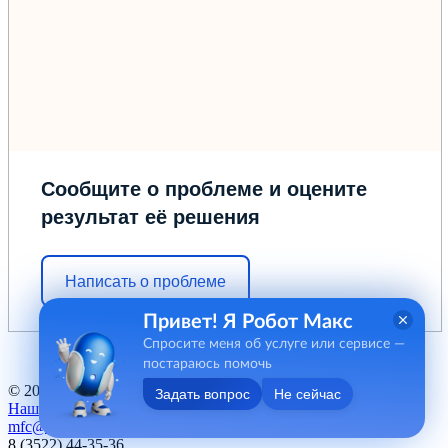
Сообщите о проблеме и оцените
результат её решения
Написать о проблеме
Привет! Я Робот Макс
Спросите меня об услуге или сервисе —
постараюсь помочь
© 2012 - 2026 ГБУ "МФЦ" Курганской области
Задать вопрос
Не сейчас
Наш баннер
mfc@kurganobl.ru
8 (3522) 44-35-36