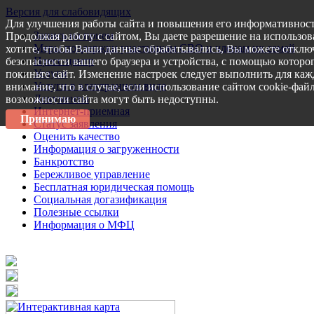
Версия для слабовидящих
Для улучшения работы сайта и повышения его информативност
Запись на прием
Продолжая работу с сайтом, Вы даете разрешение на использов
Меры поддержки участникам СВО и членам их семей
хотите, чтобы Ваши данные обрабатывались, Вы можете отключ
Пресс-центр
безопасности вашего браузера и устройства, с помощью которог
Услуги
покиньте сайт. Изменение настроек следует выполнить для каж
Услуги в электронном виде
внимание, что в случае, если использование сайтом cookie-фай
Документы
возможности сайта могут быть недоступны.
Интернет-приемная
Принимаю
Статус заявления
Оценить качество
Информация о загруженности
Банкротство
Бережливое управление
Бесплатная юридическая помощь
Социальная догазификация
Полезные ссылки
Информация о МФЦ