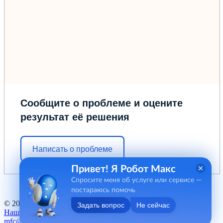
Сообщите о проблеме и оцените
результат её решения
Написать о проблеме
Привет! Я Робот Макс
Спросите меня об услуге или сервисе —
постараюсь помочь
© 2012 - 2026 ГБУ "МФЦ" Курганской области
Задать вопрос
Не сейчас
Наш баннер
mfc@kurganobl.ru