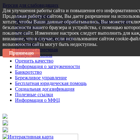
Версия для слабовидящих
Для улучшения работы сайта и повышения его информативност
Запись на прием
Продолжая работу с сайтом, Вы даете разрешение на использов
Меры поддержки участникам СВО и членам их семей
хотите, чтобы Ваши данные обрабатывались, Вы можете отключ
Пресс-центр
безопасности вашего браузера и устройства, с помощью которог
Услуги
покиньте сайт. Изменение настроек следует выполнить для каж
Услуги в электронном виде
внимание, что в случае, если использование сайтом cookie-фай
Документы
возможности сайта могут быть недоступны.
Интернет-приемная
Принимаю
Статус заявления
Оценить качество
Информация о загруженности
Банкротство
Бережливое управление
Бесплатная юридическая помощь
Социальная догазификация
Полезные ссылки
Информация о МФЦ