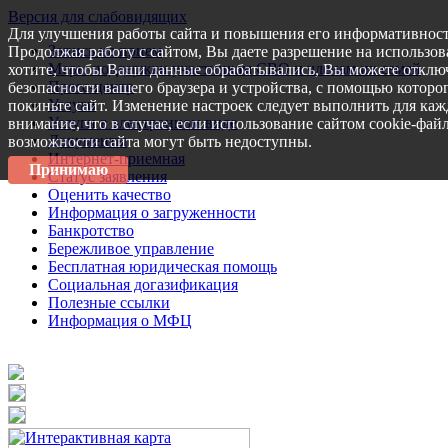
Версия для слабовидящих
Для улучшения работы сайта и повышения его информативност
Запись на прием
Продолжая работу с сайтом, Вы даете разрешение на использов
Меры поддержки участникам СВО и членам их семей
хотите, чтобы Ваши данные обрабатывались, Вы можете отключ
Пресс-центр
безопасности вашего браузера и устройства, с помощью которог
Услуги
покиньте сайт. Изменение настроек следует выполнить для каж
Услуги в электронном виде
внимание, что в случае, если использование сайтом cookie-фай
Документы
возможности сайта могут быть недоступны.
Интернет-приемная
Принимаю
Статус заявления
Оценить качество
Информация о загруженности
Банкротство
Бережливое управление
Бесплатная юридическая помощь
Социальная догазификация
Полезные ссылки
Информация о МФЦ