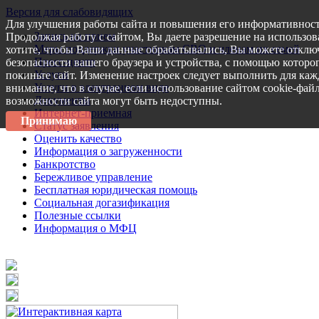
Версия для слабовидящих
Для улучшения работы сайта и повышения его информативност
Запись на прием
Продолжая работу с сайтом, Вы даете разрешение на использов
Меры поддержки участникам СВО и членам их семей
хотите, чтобы Ваши данные обрабатывались, Вы можете отключ
Пресс-центр
безопасности вашего браузера и устройства, с помощью которог
Услуги
покиньте сайт. Изменение настроек следует выполнить для каж
Услуги в электронном виде
внимание, что в случае, если использование сайтом cookie-фай
Документы
возможности сайта могут быть недоступны.
Интернет-приемная
Принимаю
Статус заявления
Оценить качество
Информация о загруженности
Банкротство
Бережливое управление
Бесплатная юридическая помощь
Социальная догазификация
Полезные ссылки
Информация о МФЦ