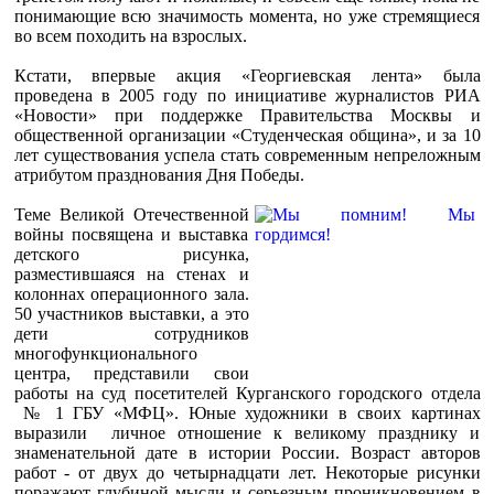
понимающие всю значимость момента, но уже стремящиеся
во всем походить на взрослых.
Кстати, впервые акция «Георгиевская лента» была
проведена в 2005 году по инициативе журналистов РИА
«Новости» при поддержке Правительства Москвы и
общественной организации «Студенческая община», и за 10
лет существования успела стать современным непреложным
атрибутом празднования Дня Победы.
Теме Великой Отечественной
войны посвящена и выставка
детского рисунка,
разместившаяся на стенах и
колоннах операционного зала.
50 участников выставки, а это
дети сотрудников
многофункционального
центра, представили свои
работы на суд посетителей Курганского городского отдела
№ 1 ГБУ «МФЦ». Юные художники в своих картинах
выразили личное отношение к великому празднику и
знаменательной дате в истории России. Возраст авторов
работ - от двух до четырнадцати лет. Некоторые рисунки
поражают глубиной мысли и серьезным проникновением в