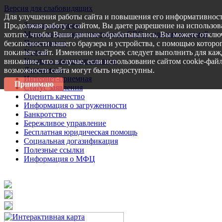
Версия для слабовидящих
Для улучшения работы сайта и повышения его информативност
Запись на прием
Продолжая работу с сайтом, Вы даете разрешение на использов
Меры поддержки участникам СВО и членам их семей
хотите, чтобы Ваши данные обрабатывались, Вы можете отключ
Пресс-центр
безопасности вашего браузера и устройства, с помощью которог
Услуги
покиньте сайт. Изменение настроек следует выполнить для каж
Услуги в электронном виде
внимание, что в случае, если использование сайтом cookie-фай
Документы
возможности сайта могут быть недоступны.
Интернет-приемная
Принимаю
Статус заявления
Оценить качество
Информация о загруженности
Банкротство
Бережливое управление
Бесплатная юридическая помощь
Социальная догазификация
Полезные ссылки
Информация о МФЦ