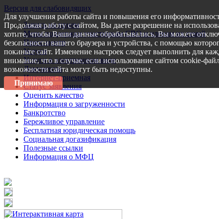
Версия для слабовидящих
Для улучшения работы сайта и повышения его информативност
Запись на прием
Продолжая работу с сайтом, Вы даете разрешение на использов
Меры поддержки участникам СВО и членам их семей
хотите, чтобы Ваши данные обрабатывались, Вы можете отключ
Пресс-центр
безопасности вашего браузера и устройства, с помощью которог
Услуги
покиньте сайт. Изменение настроек следует выполнить для каж
Услуги в электронном виде
внимание, что в случае, если использование сайтом cookie-фай
Документы
возможности сайта могут быть недоступны.
Интернет-приемная
Принимаю
Статус заявления
Оценить качество
Информация о загруженности
Банкротство
Бережливое управление
Бесплатная юридическая помощь
Социальная догазификация
Полезные ссылки
Информация о МФЦ