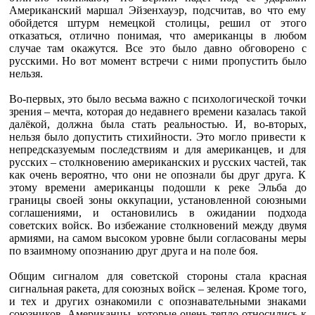
Американский маршал Эйзенхауэр, подсчитав, во что ему
обойдется штурм немецкой столицы, решил от этого
отказаться, отлично понимая, что американцы в любом
случае там окажутся. Все это было давно обговорено с
русскими. Но вот момент встречи с ними пропустить было
нельзя.
Во-первых, это было весьма важно с психологической точки
зрения – мечта, которая до недавнего времени казалась такой
далёкой, должна была стать реальностью. И, во-вторых,
нельзя было допустить стихийности. Это могло привести к
непредсказуемым последствиям и для американцев, и для
русских – столкновению американских и русских частей, так
как очень вероятно, что они не опознали бы друг друга. К
этому времени американцы подошли к реке Эльба до
границы своей зоны оккупации, установленной союзными
соглашениями, и остановились в ожидании подхода
советских войск. Во избежание столкновений между двумя
армиями, на самом высоком уровне были согласованы меры
по взаимному опознанию друг друга и на поле боя.
Общим сигналом для советской стороны стала красная
сигнальная ракета, для союзных войск – зеленая. Кроме того,
и тех и других ознакомили с опознавательными знаками
союзников. Американцы, которые очень тепло относились к