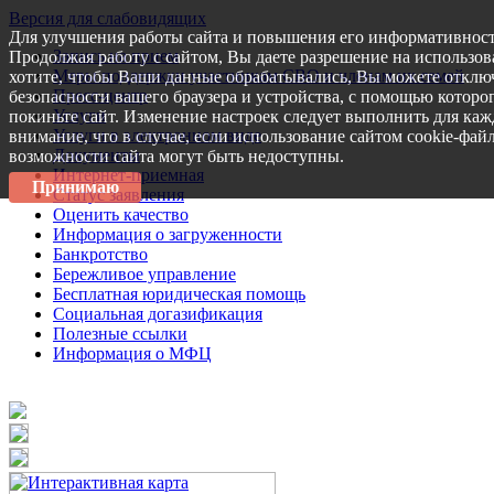
Версия для слабовидящих
Для улучшения работы сайта и повышения его информативност
Запись на прием
Продолжая работу с сайтом, Вы даете разрешение на использов
Меры поддержки участникам СВО и членам их семей
хотите, чтобы Ваши данные обрабатывались, Вы можете отключ
Пресс-центр
безопасности вашего браузера и устройства, с помощью которог
Услуги
покиньте сайт. Изменение настроек следует выполнить для каж
Услуги в электронном виде
внимание, что в случае, если использование сайтом cookie-фай
Документы
возможности сайта могут быть недоступны.
Интернет-приемная
Принимаю
Статус заявления
Оценить качество
Информация о загруженности
Банкротство
Бережливое управление
Бесплатная юридическая помощь
Социальная догазификация
Полезные ссылки
Информация о МФЦ