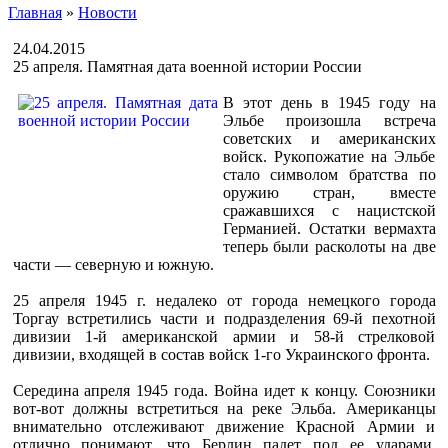
Главная
»
Новости
24.04.2015
25 апреля. Памятная дата военной истории России
В этот день в 1945 году на
Эльбе произошла встреча
советских и американских
войск. Рукопожатие на Эльбе
стало символом братства по
оружию стран, вместе
сражавшихся с нацистской
Германией. Остатки вермахта
теперь были расколоты на две
части — северную и южную.
25 апреля 1945 г. недалеко от города немецкого города
Торгау встретились части и подразделения 69-й пехотной
дивизии 1-й американской армии и 58-й стрелковой
дивизии, входящей в состав войск 1-го Украинского фронта.
Середина апреля 1945 года. Война идет к концу. Союзники
вот-вот должны встретиться на реке Эльба. Американцы
внимательно отслеживают движение Красной Армии и
отлично понимают, что Берлин падет под ее ударами.