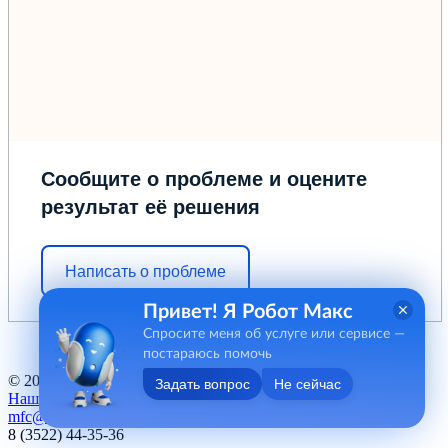
Сообщите о проблеме и оцените
результат её решения
Написать о проблеме
Привет! Я Робот Макс
Спросите меня об услуге или сервисе —
постараюсь помочь
© 2012 - 2026 ГБУ "МФЦ" Курганской области
Задать вопрос
Не сейчас
Наш баннер
mfc@kurganobl.ru
8 (3522) 44-35-36