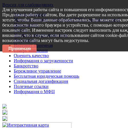
Версия для слабовидящих
Для улучшения работы сайта и повышения его информативност
Запись на прием
Продолжая работу с сайтом, Вы даете разрешение на использов
Меры поддержки участникам СВО и членам их семей
хотите, чтобы Ваши данные обрабатывались, Вы можете отключ
Пресс-центр
безопасности вашего браузера и устройства, с помощью которог
Услуги
покиньте сайт. Изменение настроек следует выполнить для каж
Услуги в электронном виде
внимание, что в случае, если использование сайтом cookie-фай
Документы
возможности сайта могут быть недоступны.
Интернет-приемная
Принимаю
Статус заявления
Оценить качество
Информация о загруженности
Банкротство
Бережливое управление
Бесплатная юридическая помощь
Социальная догазификация
Полезные ссылки
Информация о МФЦ