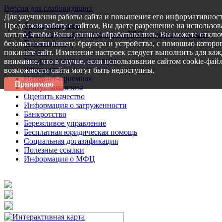
Версия для слабовидящих
Для улучшения работы сайта и повышения его информативност
Запись на прием
Продолжая работу с сайтом, Вы даете разрешение на использов
Меры поддержки участникам СВО и членам их семей
хотите, чтобы Ваши данные обрабатывались, Вы можете отключ
Пресс-центр
безопасности вашего браузера и устройства, с помощью которог
Услуги
покиньте сайт. Изменение настроек следует выполнить для каж
Услуги в электронном виде
внимание, что в случае, если использование сайтом cookie-фай
Документы
возможности сайта могут быть недоступны.
Интернет-приемная
Принимаю
Статус заявления
Оценить качество
Информация о загруженности
Банкротство
Бережливое управление
Бесплатная юридическая помощь
Социальная догазификация
Полезные ссылки
Информация о МФЦ