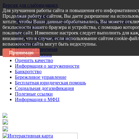
Версия для слабовидящих
Для улучшения работы сайта и повышения его информативност
Запись на прием
Продолжая работу с сайтом, Вы даете разрешение на использов
Меры поддержки участникам СВО и членам их семей
хотите, чтобы Ваши данные обрабатывались, Вы можете отключ
Пресс-центр
безопасности вашего браузера и устройства, с помощью которог
Услуги
покиньте сайт. Изменение настроек следует выполнить для каж
Услуги в электронном виде
внимание, что в случае, если использование сайтом cookie-фай
Документы
возможности сайта могут быть недоступны.
Интернет-приемная
Принимаю
Статус заявления
Оценить качество
Информация о загруженности
Банкротство
Бережливое управление
Бесплатная юридическая помощь
Социальная догазификация
Полезные ссылки
Информация о МФЦ