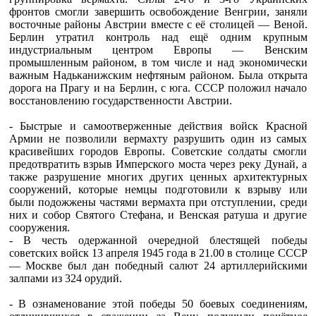
фронтов смогли завершить освобождение Венгрии, заняли
восточные районы Австрии вместе с её столицей — Веной.
Берлин утратил контроль над ещё одним крупным
индустриальным центром Европы — Венским
промышленным районом, в том числе и над экономически
важным Надьканижским нефтяным районом. Была открыта
дорога на Прагу и на Берлин, с юга. СССР положил начало
восстановлению государственности Австрии.
- Быстрые и самоотверженные действия войск Красной
Армии не позволили вермахту разрушить один из самых
красивейших городов Европы. Советские солдаты смогли
предотвратить взрыв Имперского моста через реку Дунай, а
также разрушение многих других ценных архитектурных
сооружений, которые немцы подготовили к взрыву или
были подожжены частями вермахта при отступлении, среди
них и собор Святого Стефана, и Венская ратуша и другие
сооружения.
- В честь одержанной очередной блестящей победы
советских войск 13 апреля 1945 года в 21.00 в столице СССР
— Москве был дан победный салют 24 артиллерийскими
залпами из 324 орудий.
- В ознаменование этой победы 50 боевых соединениям,