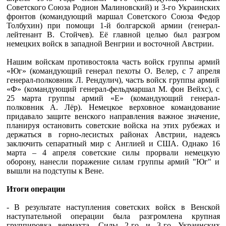
Советского Союза Родион Малиновский) и 3-го Украинских
фронтов (командующий маршал Советского Союза Федор
Толбухин) при помощи 1-й болгарской армии (генерал-
лейтенант В. Стойчев). Её главной целью был разгром
немецких войск в западной Венгрии и восточной Австрии.
Нашим войскам противостояла часть войск группы армий
«Юг» (командующий генерал пехоты О. Велер, с 7 апреля
генерал-полковник Л. Рендулич), часть войск группы армий
«Ф» (командующий генерал-фельдмаршал М. фон Вейхс), с
25 марта группы армий «Е» (командующий генерал-
полковник А. Лёр). Немецкое верховное командование
придавало защите венского направления важное значение,
планируя остановить советские войска на этих рубежах и
держаться в горно-лесистых районах Австрии, надеясь
заключить сепаратный мир с Англией и США. Однако 16
марта – 4 апреля советские силы прорвали немецкую
оборону, нанесли поражение силам группы армий "Юг" и
вышли на подступы к Вене.
Итоги операции
- В результате наступления советских войск в Венской
наступательной операции была разгромлена крупная
группировка вермахта. Силы 2-го и 3-го Украинских