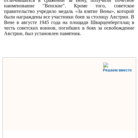
отличившихся в сражении за Вену, получили почётное
наименование "Венские". Кроме того, советское
правительство учредило медаль «За взятие Вены», которой
были награждены все участники боев за столицу Австрии. В
Вене в августе 1945 года на площади Шварценбергплац в
честь советских воинов, погибших в боях за освобождение
Австрии, был установлен памятник.
Решаем вместе