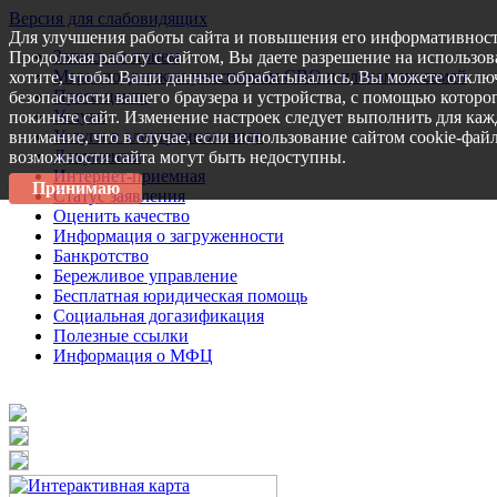
Версия для слабовидящих
Для улучшения работы сайта и повышения его информативност
Запись на прием
Продолжая работу с сайтом, Вы даете разрешение на использов
Меры поддержки участникам СВО и членам их семей
хотите, чтобы Ваши данные обрабатывались, Вы можете отключ
Пресс-центр
безопасности вашего браузера и устройства, с помощью которог
Услуги
покиньте сайт. Изменение настроек следует выполнить для каж
Услуги в электронном виде
внимание, что в случае, если использование сайтом cookie-фай
Документы
возможности сайта могут быть недоступны.
Интернет-приемная
Принимаю
Статус заявления
Оценить качество
Информация о загруженности
Банкротство
Бережливое управление
Бесплатная юридическая помощь
Социальная догазификация
Полезные ссылки
Информация о МФЦ