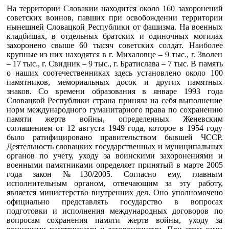
На территории Словакии находится около 160 захоронений
советских воинов, павших при освобождении территории
нынешней Словацкой Республики от фашизма. На военных
кладбищах, в отдельных братских и одиночных могилах
захоронено свыше 60 тысяч советских солдат. Наиболее
крупные из них находятся в г. Михаловце – 9 тыс., г. Зволен
– 17 тыс., г. Свидник – 9 тыс., г. Братислава – 7 тыс. В память
о наших соотечественниках здесь установлено около 100
памятников, мемориальных досок и других памятных
знаков. Со времени образования в январе 1993 года
Словацкой Республики страна приняла на себя выполнение
норм международного гуманитарного права по сохранению
памяти жертв войны, определенных Женевским
соглашением от 12 августа 1949 года, которое в 1954 году
было ратифицировано правительством бывшей ЧССР.
Деятельность словацких государственных и муниципальных
органов по учету, уходу за воинскими захоронениями и
военными памятниками определяет принятый в марте 2005
года закон №130/2005. Согласно ему, главным
исполнительным органом, отвечающим за эту работу,
является министерство внутренних дел. Оно уполномочено
официально представлять государство в вопросах
подготовки и исполнения международных договоров по
вопросам сохранения памяти жертв войны, уходу за