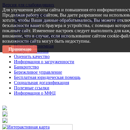
Версия для слабовидящих
Для улучшения работы сайта и повышения его информативност
Запись на прием
Продолжая работу с сайтом, Вы даете разрешение на использов
Меры поддержки участникам СВО и членам их семей
хотите, чтобы Ваши данные обрабатывались, Вы можете отключ
Пресс-центр
безопасности вашего браузера и устройства, с помощью которог
Услуги
покиньте сайт. Изменение настроек следует выполнить для каж
Услуги в электронном виде
внимание, что в случае, если использование сайтом cookie-фай
Документы
возможности сайта могут быть недоступны.
Интернет-приемная
Принимаю
Статус заявления
Оценить качество
Информация о загруженности
Банкротство
Бережливое управление
Бесплатная юридическая помощь
Социальная догазификация
Полезные ссылки
Информация о МФЦ