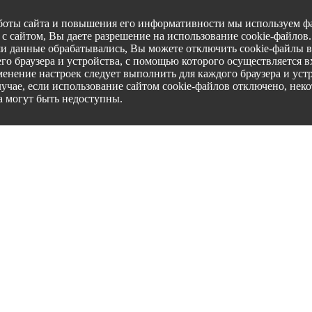
боты сайта и повышения его информативности мы используем фа
с сайтом, Вы даете разрешение на использование cookie-файлов
ши данные обрабатывались, Вы можете отключить cookie-файлы в
го браузера и устройства, с помощью которого осуществляется вх
менение настроек следует выполнить для каждого браузера и уст
лучае, если использование сайтом cookie-файлов отключено, нек
а могут быть недоступны.