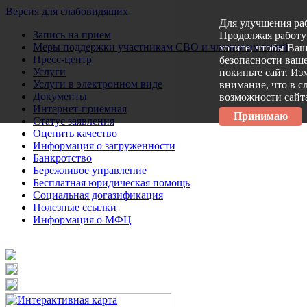
Версия для слабовидящих
Для улучшения ра
Запись на прием
Продолжая работу 
Меры поддержки участникам СВО и членам их семей
хотите, чтобы Ва
Пресс-центр
безопасности ваше
Услуги
покиньте сайт. Из
Услуги в электронном виде
внимание, что в с
Документы
возможности сайт
Интернет-приемная
Принимаю
Статус заявления
Оценить качество
Информация о загруженности
Банкротство
Бережливое управление
Бесплатная юридическая помощь
Социальная догазификация
Полезные ссылки
Информация о МФЦ