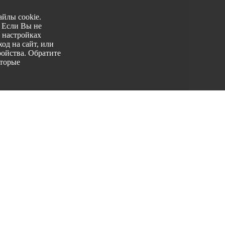
йлы cookie.
. Если Вы не
 настройках
од на сайт, или
ройства. Обратите
оторые