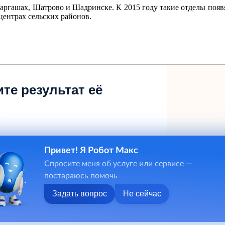
ргашах, Шатрово и Шадринске. К 2015 году такие отделы появя
центрах сельских районов.
те результат её
Привет! Я Робот Макс
Спросите меня об услуге или сервисе —
постараюсь помочь
Задать вопрос
Не сейчас