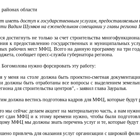
 районах области
дут иметь доступ к государственным услугам, предоставляемым 
ти Вадим Шумков на еженедельном совещании у главы региона 
ся достигнуть не только за счет строительства многофункциона
ения к предоставлению государственных и муниципальных услу
ных рабочих мест МФЦ. Всего на данную программу на три года
юджета, сообщает пресс-служба губернатора региона.
 Богомолова нужно форсировать эту работу:
я у меня на столе должна быть проектно-сметная документаци
и должны быть отработаны все вопросы с выделением земельн
гиона для строительства центров", - заявил глава Зауралья.
тим должна вестись подготовка кадров для МФЦ, которые будут р
то мы сейчас делаем акцент на материальную часть, а нам нуж
дет сдан МФЦ и к этому времени нужно, чтобы были подготов
аждому МФЦ мы должны знать перечень услуг и те, которые будут
ешено привлечь для оказания услуг организации с широкой фили