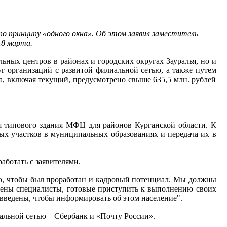
по принципу «одного окна». Об этом заявил заместитель
18 марта.
льных центров в районах и городских округах Зауралья, но и
г организаций с развитой филиальной сетью, а также путем
, включая текущий, предусмотрено свыше 635,5 млн. рублей
я типового здания МФЦ для районов Курганской области. К
ых участков в муниципальных образованиях и передача их в
аботать с заявителями.
но, чтобы был проработан и кадровый потенциал. Мы должны
лены специалисты, готовые приступить к выполнению своих
 введены, чтобы информировать об этом население".
альной сетью – Сбербанк и «Почту России».