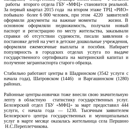
работы второго отдела ГБУ «МФЦ» становится реальной.
За первый квартал 2015 года на втором этаже ТРЦ «РИО»
побывало более 6 000 человек, при этом 4220 заявителей
оформили документы на важные моменты жизни. В
основном оформляли недвижимость, получали новый
паспорт и регистрацию по месту жительства, заказывали
справки об отсутствии судимости, писали заявления о
постановке детей на учет в детские дошкольные учреждения,
оформляли ежемесячные выплаты и пособия. Набирает
популярность в городских отделах услуга по выдаче
государственного сертификата на материнский капитал и
получение загранпаспорта старого образца.
Стабильно работают центры в Шадринском (3542 услуги с
начала года), Шатровском (1446) и Варгашинском (1280)
районах.
Районные центры-новички тоже внесли свою значительную
лепту в областную статистику государственных услуг.
Белозерский отдел ГБУ «МФЦ» за март предоставил 444
услуги, с начала года — 1230. Тысячным заявителем
Белозерского центра государственных и муниципальных
услуг в марте месяце оказалась жительница села Першино
Н.С.Переплетчикова.