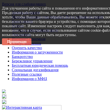
Версия для слабовидящих
Для улучшения работы сайта и повышения его информативност
Запись на прием
Продолжая работу с сайтом, Вы даете разрешение на использов
Меры поддержки участникам СВО и членам их семей
хотите, чтобы Ваши данные обрабатывались, Вы можете отключ
Пресс-центр
безопасности вашего браузера и устройства, с помощью которог
Услуги
покиньте сайт. Изменение настроек следует выполнить для каж
Услуги в электронном виде
внимание, что в случае, если использование сайтом cookie-фай
Документы
возможности сайта могут быть недоступны.
Интернет-приемная
Принимаю
Статус заявления
Оценить качество
Информация о загруженности
Банкротство
Бережливое управление
Бесплатная юридическая помощь
Социальная догазификация
Полезные ссылки
Информация о МФЦ