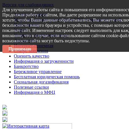
Версия для слабовидящих
Для улучшения работы сайта и повышения его информативност
Запись на прием
Продолжая работу с сайтом, Вы даете разрешение на использов
Меры поддержки участникам СВО и членам их семей
хотите, чтобы Ваши данные обрабатывались, Вы можете отключ
Пресс-центр
безопасности вашего браузера и устройства, с помощью которог
Услуги
покиньте сайт. Изменение настроек следует выполнить для каж
Услуги в электронном виде
внимание, что в случае, если использование сайтом cookie-фай
Документы
возможности сайта могут быть недоступны.
Интернет-приемная
Принимаю
Статус заявления
Оценить качество
Информация о загруженности
Банкротство
Бережливое управление
Бесплатная юридическая помощь
Социальная догазификация
Полезные ссылки
Информация о МФЦ