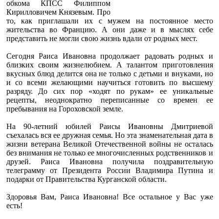
обкома КПСС Филиппом
Кирилловичем Князевым. Про
то, как приглашали их с мужем на постоянное место
жительства во Францию. А они даже и в мыслях себе
представить не могли свою жизнь вдали от родных мест.
Сегодня Раиса Ивановна продолжает радовать родных и
близких своим жизнелюбием. А талантом приготовления
вкусных блюд делится она не только с детьми и внуками, но
и со всеми желающими научиться готовить по высшему
разряду. До сих пор «ходят по рукам» ее уникальные
рецепты, неоднократно переписанные со времен ее
пребывания на Гороховской земле.
На 90-летний юбилей Раисы Ивановны Дмитриевой
съехалась вся ее дружная семья. Но эта знаменательная дата в
жизни ветерана Великой Отечественной войны не осталась
без внимания не только ее многочисленных родственников и
друзей. Раиса Ивановна получила поздравительную
телеграмму от Президента России Владимира Путина и
подарки от Правительства Курганской области.
Здоровья Вам, Раиса Ивановна! Все остальное у Вас уже
есть!