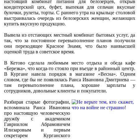
настоящий комбинат питания для белозерцев, открыв
кондитерский цех, буфет, выпекая для сельчан вкусные
булочки, рулеты, торты. С раннего утра на крыльце столовой
выстраивалась очередь из белозерских женщин, желающих
купить вкусную продукцию.
Вывела из отстающих местный комбинат бытовых услуг, да
так, что за постоянное перевыполнение планов получили
они переходящее Красное Знамя, что было наивысшей
оценкой труда в советское время.
В Кетово сделала любимым место отдыха и обеда кафе
«Березка», что когда-то стояло при въезде в районный центр.
В Кургане навела порядок в магазине «Весна». Одним
словом, где бы не появлялась Раиса Ивановна Дмитриева —
там перевыполнение плана, хорошие зарплаты у
сотрудников, довольные клиенты и покупатели.
Разбирая старые фотографии,
вспоминала Раиса Ивановна
про настоящую человеческую
дружбу с академиком
Гавриилом Абрамовичем
Илизаровым и первым
секретарем Курганского