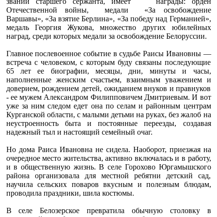
звании старшего сержанта, имеет награды: орден
Отечественной войны, медали «За освобождение
Варшавы», «За взятие Берлина», «За победу над Германией»,
медаль Георгия Жукова, множество других юбилейных
наград, среди которых медали за освобождение Белоруссии.
Главное послевоенное событие в судьбе Раисы Ивановны —
встреча с человеком, с которым буду связаны последующие
65 лет ее биографии, месяцы, дни, минуты и часы,
наполненные женским счастьем, взаимным уважением и
доверием, рождением детей, ожиданием внуков и правнуков
- ее мужем Александром Филипповичем Дмитриевым. И вот
уже за ним следом едет она по селам и районным центрам
Курганской области, с малыми детьми на руках, без жалоб на
неустроенность быта и постоянные переезды, создавая
надежный тыл и настоящий семейный очаг.
Но дома Раиса Ивановна не сидела. Наоборот, приезжая на
очередное место жительства, активно включалась и в работу,
и в общественную жизнь. В селе Горохово Юргамышского
района организовала для местной ребятни детский сад,
научила сельских поваров вкусным и полезным блюдам,
проводила праздники, шила костюмы.
В селе Белозерское превратила обычную столовку в