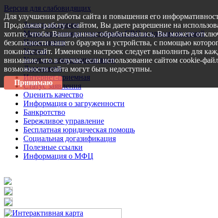
Версия для слабовидящих
Для улучшения работы сайта и повышения его информативност
Запись на прием
Продолжая работу с сайтом, Вы даете разрешение на использов
Меры поддержки участникам СВО и членам их семей
хотите, чтобы Ваши данные обрабатывались, Вы можете отключ
Пресс-центр
безопасности вашего браузера и устройства, с помощью которог
Услуги
покиньте сайт. Изменение настроек следует выполнить для каж
Услуги в электронном виде
внимание, что в случае, если использование сайтом cookie-фай
Документы
возможности сайта могут быть недоступны.
Интернет-приемная
Принимаю
Статус заявления
Оценить качество
Информация о загруженности
Банкротство
Бережливое управление
Бесплатная юридическая помощь
Социальная догазификация
Полезные ссылки
Информация о МФЦ