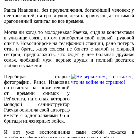
Раиса Ивановна, без преувеличения, богатейший человек: у
нее трое детей, пятеро внуков, десять правнуков, а это самый
драгоценный капитал во все времена.
Могла ли когда-то молоденькая Раечка, сидя за конспектами
в училище связи, потом приобретая свой первый трудовой
опыт в Новосибирске на телефонной станции, рано потеряв
отца и брата, живя совсем не богато с мамой и старшей
сестрой, предположить, что будет у нее большая дружная
семья, любящий муж, верные друзья и полный достаток
любви и уважения.
Перебирая старые
фотографии, Раиса Ивановна
натыкается на пожелтевший
от времени снимок у
Рейхстага, на стенах которого
молодой санинструктор
Раечка оставила свой автограф
вместе с однополчанами 65-й
бригады инженерных войск.
И вот уже воспоминания сами собой ложатся в
автобиографичный рассказ о нелегких годах войны.