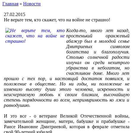
Главная
»
Новости
27.02.2015
Не верьте тем, кто скажет, что на войне не страшно!
Когда-то, много лет назад,
простенький оранжевый
абажур был в молодой семье
Дмитриевых символом
богатства и благополучия.
Столько солнечной радости
излучал он среди нехитрого
убранства в небогатом, но
счастливом доме. Много лет
прошло с тех пор, и настоящий достаток появился, и
положение в обществе. Но ни годы, ни положение не
изменило высоту души этого человека, искренность и
неисчерпаемую любовь к своим близким, высочайшую
степень порядочности во всем, непримиримость ко лжи и
равнодушию.
И это все - о ветеране Великой Отечественной войны,
замечательной женщине, матери, бабушке и прабабушке -
Раисе Ивановне Дмитриевой, которая в феврале отметила
свой 90-летний юбилей.