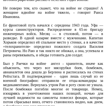
Не поверю тем, кто скажет, что на войне не страшно! А
женщине вдвойне на войне тяжело, - говорит Раиса
Ивановна.
Ее фронтовой путь начался с середины 1943 года. Уфа —
курсы санинструкторов. Распределение в 65-ю бригаду
инженерных войск. Месяц — в столовой, потом — в
разведке. В одной казарме вместе с мужчинами. Капитан
Хорьков определил ей спальное место у стенки, а в качестве
«телохранителя» определил пожилого солдата Василия
Петровича. Но Раю и так никто не обижал, а она, успевала и
раны перевязывать, и обеды готовить для солдат.
Был у Раечки на войне ангел - хранитель, иначе как
объяснить, что через все мясорубки боев, бомбежек,
авианалетов она дошла до Берлина и расписалась на стенах
Рейхстага. В подтверждение - один лишь случай из ее
военной биографии: отправили ее отцы-командиры за
медикаментами. Вернулась утром Рая и роту свою не узнала.
После бомбежки погибли многие ее товарищи. Немец,
изощряясь в уничтожении наших позиций, ночью для
лучшей видимости на самолеты повесил фонари, которые
потом сбрасывал вниз, отчего становилось видно, как днем,