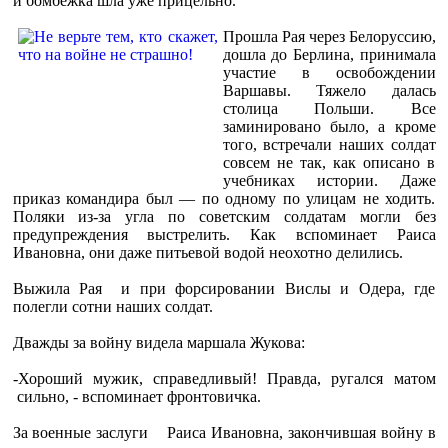
и бомбежка шла уже прицельно.
Прошла Рая через Белоруссию,
дошла до Берлина, принимала
участие в освобождении
Варшавы. Тяжело далась
столица Польши. Все
заминировано было, а кроме
того, встречали наших солдат
совсем не так, как описано в
учебниках истории. Даже
приказ командира был — по одному по улицам не ходить.
Поляки из-за угла по советским солдатам могли без
предупреждения выстрелить. Как вспоминает Раиса
Ивановна, они даже питьевой водой неохотно делились.
Выжила Рая и при форсировании Вислы и Одера, где
полегли сотни наших солдат.
Дважды за войну видела маршала Жукова:
-Хороший мужик, справедливый! Правда, ругался матом
сильно, - вспоминает фронтовичка.
За военные заслуги Раиса Ивановна, закончившая войну в