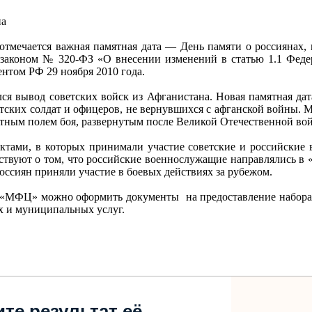
на
 отмечается важная памятная дата — День памяти о россиянах,
законом № 320-ФЗ «О внесении изменений в статью 1.1 Федер
нтом РФ 29 ноября 2010 года.
лся вывод советских войск из Афганистана. Новая памятная дат
ветских солдат и офицеров, не вернувшихся с афганской войны.
тным полем боя, развернутым после Великой Отечественной в
ами, в которых принимали участие советские и российские в
твуют о том, что российские военнослужащие направлялись в
ссиян приняли участие в боевых действиях за рубежом.
У «МФЦ» можно оформить документы на предоставление набора 
х и муниципальных услуг.
те результат её