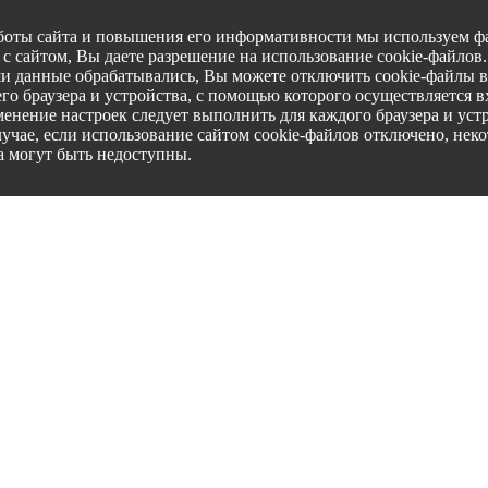
боты сайта и повышения его информативности мы используем фа
с сайтом, Вы даете разрешение на использование cookie-файлов
ши данные обрабатывались, Вы можете отключить cookie-файлы в
го браузера и устройства, с помощью которого осуществляется вх
менение настроек следует выполнить для каждого браузера и уст
лучае, если использование сайтом cookie-файлов отключено, нек
а могут быть недоступны.