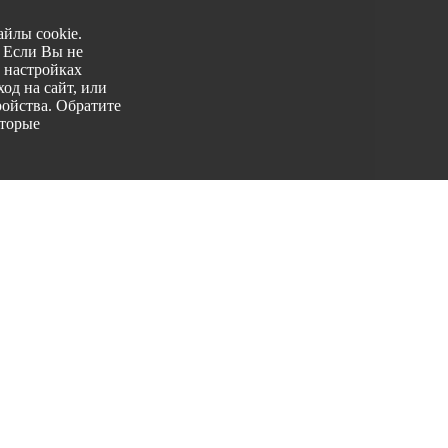
йлы cookie.
. Если Вы не
 настройках
од на сайт, или
ройства. Обратите
оторые