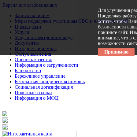
Версия для слабовидящих
Для улучшения ра
Запись на прием
Продолжая работу 
Меры поддержки участникам СВО и членам их семей
хотите, чтобы Ва
Пресс-центр
безопасности ваше
Услуги
покиньте сайт. Из
Услуги в электронном виде
внимание, что в с
Документы
возможности сайт
Интернет-приемная
Принимаю
Статус заявления
Оценить качество
Информация о загруженности
Банкротство
Бережливое управление
Бесплатная юридическая помощь
Социальная догазификация
Полезные ссылки
Информация о МФЦ