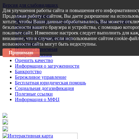
Версия для слабовидящих
Для улучшения работы сайта и повышения его информативност
Запись на прием
Продолжая работу с сайтом, Вы даете разрешение на использов
Меры поддержки участникам СВО и членам их семей
хотите, чтобы Ваши данные обрабатывались, Вы можете отключ
Пресс-центр
безопасности вашего браузера и устройства, с помощью которог
Услуги
покиньте сайт. Изменение настроек следует выполнить для каж
Услуги в электронном виде
внимание, что в случае, если использование сайтом cookie-фай
Документы
возможности сайта могут быть недоступны.
Интернет-приемная
Принимаю
Статус заявления
Оценить качество
Информация о загруженности
Банкротство
Бережливое управление
Бесплатная юридическая помощь
Социальная догазификация
Полезные ссылки
Информация о МФЦ