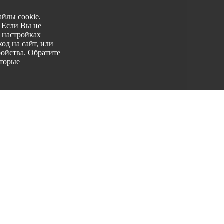
йлы cookie.
. Если Вы не
 настройках
од на сайт, или
ройства. Обратите
оторые