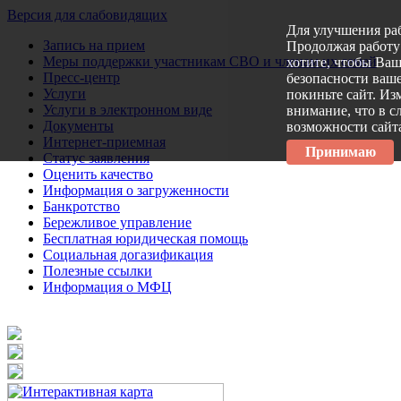
Версия для слабовидящих
Для улучшения ра
Запись на прием
Продолжая работу 
Меры поддержки участникам СВО и членам их семей
хотите, чтобы Ва
Пресс-центр
безопасности ваше
Услуги
покиньте сайт. Из
Услуги в электронном виде
внимание, что в с
Документы
возможности сайт
Интернет-приемная
Принимаю
Статус заявления
Оценить качество
Информация о загруженности
Банкротство
Бережливое управление
Бесплатная юридическая помощь
Социальная догазификация
Полезные ссылки
Информация о МФЦ