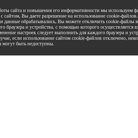
боты сайта и повышения его информативности мы используем фа
с сайтом, Вы даете разрешение на использование cookie-файлов
ши данные обрабатывались, Вы можете отключить cookie-файлы в
го браузера и устройства, с помощью которого осуществляется вх
менение настроек следует выполнить для каждого браузера и уст
лучае, если использование сайтом cookie-файлов отключено, нек
а могут быть недоступны.