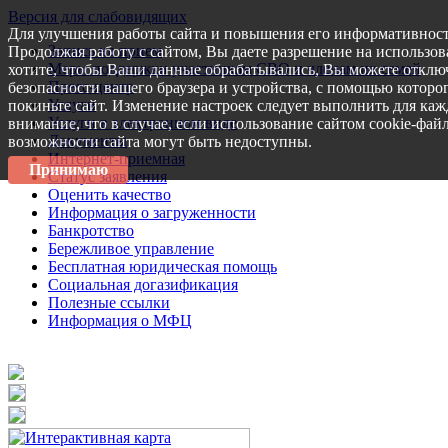
Версия для слабовидящих
Для улучшения работы сайта и повышения его информативност
Запись на прием
Продолжая работу с сайтом, Вы даете разрешение на использов
Меры поддержки участникам СВО и членам их семей
хотите, чтобы Ваши данные обрабатывались, Вы можете отключ
Пресс-центр
безопасности вашего браузера и устройства, с помощью которог
Услуги
покиньте сайт. Изменение настроек следует выполнить для каж
Услуги в электронном виде
внимание, что в случае, если использование сайтом cookie-фай
Документы
возможности сайта могут быть недоступны.
Интернет-приемная
Принимаю
Статус заявления
Оценить качество
Информация о загруженности
Банкротство
Бережливое управление
Бесплатная юридическая помощь
Социальная догазификация
Полезные ссылки
Информация о МФЦ