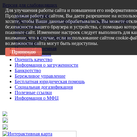
Версия для слабовидящих
Для улучшения работы сайта и повышения его информативнос
Запись на прием
Продолжая работу с сайтом, Вы даете разрешение на использо
Меры поддержки участникам СВО и членам их семей
хотите, чтобы Ваши данные обрабатывались, Вы можете откл
Пресс-центр
безопасности вашего браузера и устройства, с помощью которо
Услуги
покиньте сайт. Изменение настроек следует выполнить для ка
Услуги в электронном виде
внимание, что в случае, если использование сайтом cookie-ф
Документы
возможности сайта могут быть недоступны.
Интернет-приемная
Принимаю
Статус заявления
Оценить качество
Информация о загруженности
Банкротство
Бережливое управление
Бесплатная юридическая помощь
Социальная догазификация
Полезные ссылки
Информация о МФЦ