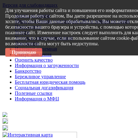
Версия для слабовидящих
Для улучшения работы сайта и повышения его информативнос
Запись на прием
Продолжая работу с сайтом, Вы даете разрешение на использо
Меры поддержки участникам СВО и членам их семей
хотите, чтобы Ваши данные обрабатывались, Вы можете откл
Пресс-центр
безопасности вашего браузера и устройства, с помощью которо
Услуги
покиньте сайт. Изменение настроек следует выполнить для ка
Услуги в электронном виде
внимание, что в случае, если использование сайтом cookie-ф
Документы
возможности сайта могут быть недоступны.
Интернет-приемная
Принимаю
Статус заявления
Оценить качество
Информация о загруженности
Банкротство
Бережливое управление
Бесплатная юридическая помощь
Социальная догазификация
Полезные ссылки
Информация о МФЦ