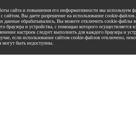
боты сайта и повышения его информативности мы используем фа
с сайтом, Вы даете разрешение на использование cookie-файлов
ши данные обрабатывались, Вы можете отключить cookie-файлы в
го браузера и устройства, с помощью которого осуществляется вх
менение настроек следует выполнить для каждого браузера и уст
лучае, если использование сайтом cookie-файлов отключено, нек
а могут быть недоступны.