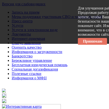
Версия для слабовидящих
Для улучшения ра
Запись на прием
Продолжая работу 
Меры поддержки участникам СВО и членам их семей
хотите, чтобы Ва
Пресс-центр
безопасности ваше
Услуги
покиньте сайт. Из
Услуги в электронном виде
внимание, что в с
Документы
возможности сайт
Интернет-приемная
Принимаю
Статус заявления
Оценить качество
Информация о загруженности
Банкротство
Бережливое управление
Бесплатная юридическая помощь
Социальная догазификация
Полезные ссылки
Информация о МФЦ