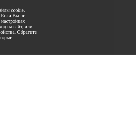
йлы cookie.
. Если Вы не
 настройках
од на сайт, или
ройства. Обратите
оторые