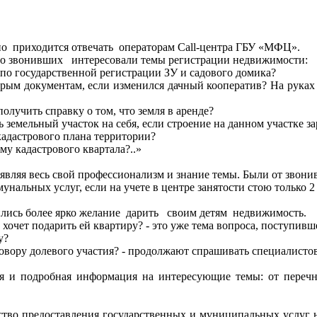
о приходится отвечать операторам Call-центра ГБУ «МФЦ».
во звонивших интересовали темы регистрации недвижимости:
 по государственной регистрации ЗУ и садового домика?
арым документам, если изменился дачный кооператив? На руках 
олучить справку о том, что земля в аренде?
 земельный участок на себя, если строение на данном участке з
адастрового плана территории?
у кадастрового квартала?..»
являя весь свой профессионализм и знание темы. Были от звон
альных услуг, если на учете в центре занятости стою только 2 м
вились более ярко желание дарить своим детям недвижимость.
хочет подарить ей квартиру? - это уже тема вопроса, поступивше
у?
овору долевого участия? - продолжают спрашивать специалист
ная и подробная информация на интересующие темы: от пере
ство предоставления государственных и муниципальных услуг 