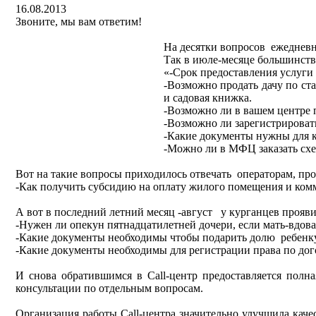
16.08.2013
Звоните, мы вам ответим!
На десятки вопросов ежедневн
Так в июле-месяце большинст
«-Срок предоставления услуги
-Возможно продать дачу по ст
и садовая книжка.
-Возможно ли в вашем центре п
-Возможно ли зарегистрировать
-Какие документы нужны для к
-Можно ли в МФЦ заказать схем
Вот на такие вопросы приходилось отвечать операторам, про
-Как получить субсидию на оплату жилого помещения и коммун
А вот в последний летний месяц -август у курганцев проя
-Нужен ли опекун пятнадцатилетней дочери, если мать-вдова 
-Какие документы необходимы чтобы подарить долю ребенк
-Какие документы необходимы для регистрации права по дог
И снова обратившимся в Call-центр предоставляется пол
консультации по отдельным вопросам.
Организация работы Call-центра значительно улучшила каче