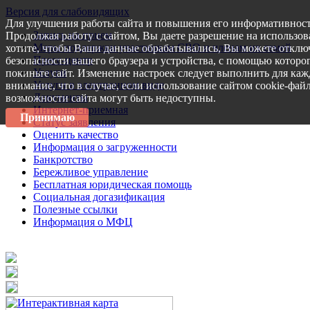
Версия для слабовидящих
Для улучшения работы сайта и повышения его информативност
Запись на прием
Продолжая работу с сайтом, Вы даете разрешение на использов
Меры поддержки участникам СВО и членам их семей
хотите, чтобы Ваши данные обрабатывались, Вы можете отключ
Пресс-центр
безопасности вашего браузера и устройства, с помощью которог
Услуги
покиньте сайт. Изменение настроек следует выполнить для каж
Услуги в электронном виде
внимание, что в случае, если использование сайтом cookie-фай
Документы
возможности сайта могут быть недоступны.
Интернет-приемная
Принимаю
Статус заявления
Оценить качество
Информация о загруженности
Банкротство
Бережливое управление
Бесплатная юридическая помощь
Социальная догазификация
Полезные ссылки
Информация о МФЦ