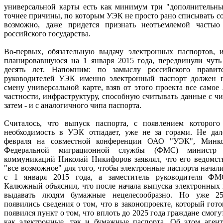
универсальной карты есть как минимум три "дополнительны
точнее причины, по которым УЭК не просто рано списывать со 
возможно, даже придется признать неотъемлемой частью
российского государства.
Во-первых, обязательную выдачу электронных паспортов, и
планировавшуюся на 1 января 2015 года, передвинули чуть
десять лет. Напомним: по замыслу российского правит
руководителей УЭК именно электронный паспорт должен 
смену универсальной карте, взяв от этого проекта все самое
частности, инфраструктуру, способную считывать данные с ч
затем - и с аналогичного чипа паспорта.
Считалось, что выпуск паспорта, с появлением которого 
необходимость в УЭК отпадает, уже не за горами. Не дал
февраля на совместной конференции ОАО "УЭК", Минко
Федеральной миграционной службы (ФМС) министр
коммуникаций Николай Никифоров заявлял, что его ведомств
"все возможное" для того, чтобы электронные паспорта начал
с 1 января 2015 года, а заместитель руководителя Ф
Калюжный объяснил, что после начала выпуска электронных 
выдавать людям бумажные нецелесообразно. Но уже 25
появились сведения о том, что в законопроекте, который го
появился пункт о том, что вплоть до 2025 года граждане смогу
как электронные, так и бумажные паспорта. Об этом аген