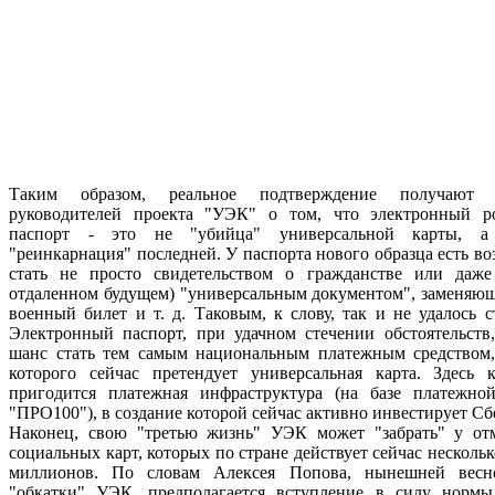
Таким образом, реальное подтверждение получают з
руководителей проекта "УЭК" о том, что электронный р
паспорт - это не "убийца" универсальной карты, а 
"реинкарнация" последней. У паспорта нового образца есть в
стать не просто свидетельством о гражданстве или даже
отдаленном будущем) "универсальным документом", заменяющ
военный билет и т. д. Таковым, к слову, так и не удалось 
Электронный паспорт, при удачном стечении обстоятельств,
шанс стать тем самым национальным платежным средством,
которого сейчас претендует универсальная карта. Здесь 
пригодится платежная инфраструктура (на базе платежно
"ПРО100"), в создание которой сейчас активно инвестирует Сб
Наконец, свою "третью жизнь" УЭК может "забрать" у о
социальных карт, которых по стране действует сейчас нескольк
миллионов. По словам Алексея Попова, нынешней весн
"обкатки" УЭК, предполагается вступление в силу нормы