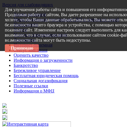
Версия для слабовидящих
Для улучшения работы сайта и повышения его информативнос
Запись на прием
Продолжая работу с сайтом, Вы даете разрешение на использо
Меры поддержки участникам СВО и членам их семей
хотите, чтобы Ваши данные обрабатывались, Вы можете откл
Пресс-центр
безопасности вашего браузера и устройства, с помощью которо
Услуги
покиньте сайт. Изменение настроек следует выполнить для ка
Услуги в электронном виде
внимание, что в случае, если использование сайтом cookie-ф
Документы
возможности сайта могут быть недоступны.
Интернет-приемная
Принимаю
Статус заявления
Оценить качество
Информация о загруженности
Банкротство
Бережливое управление
Бесплатная юридическая помощь
Социальная догазификация
Полезные ссылки
Информация о МФЦ