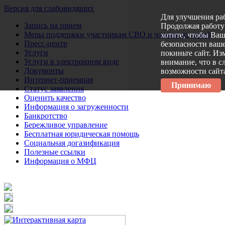
Версия для слабовидящих
Для улучшения ра
Запись на прием
Продолжая работу 
Меры поддержки участникам СВО и членам их семей
хотите, чтобы Ва
Пресс-центр
безопасности ваше
Услуги
покиньте сайт. Из
Услуги в электронном виде
внимание, что в с
Документы
возможности сайт
Интернет-приемная
Принимаю
Статус заявления
Оценить качество
Информация о загруженности
Банкротство
Бережливое управление
Бесплатная юридическая помощь
Социальная догазификация
Полезные ссылки
Информация о МФЦ