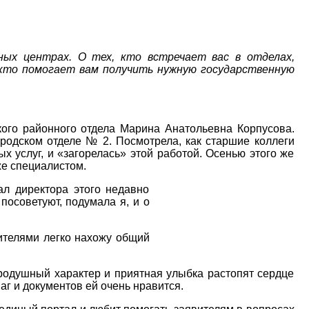
ных центрах. О тех, кто встречает вас в отделах,
 кто помогает вам получить нужную государственную
кого районного отдела
Марина Анатольевна Корпусова
.
родском отделе № 2. Посмотрела, как старшие коллеги
 услуг, и «загорелась» этой работой. Осенью этого же
же специалистом.
ал директора этого недавно
осоветуют, подумала я, и о
вителями легко нахожу общий
бродушный характер и приятная улыбка растопят сердце
г и документов ей очень нравится.