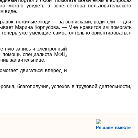
единый портал и любит помогать заявителям в вопросах
ко можно увидеть в зоне сектора пользовательского
м виде.
правок, пожилые люди — за выписками, родители — для
азывает Марина Корпусова. — Мне нравится им помогать
, теперь уже умеющие самостоятельно ориентироваться
четную запись
и электронный
ая помощь специалиста МФЦ,
снив заявительнице.
омогает двигаться вперед и
вья, благополучия, успехов в трудовой деятельности,
Решаем вместе