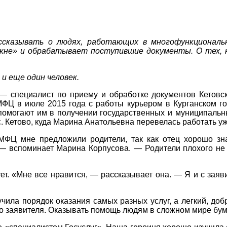
ссказывать о людях, работающих в многофункциональ
«окне» и обрабатывает поступившие документы. О тех,
и еще один человек.
— специалист по приему и обработке документов Кетовс
МФЦ в июле 2015 года с работы курьером в Курганском го
омогают им в получении государственных и муниципальных
с. Кетово, куда Марина Анатольевна перевелась работать у
 МФЦ мне предложили родители, так как отец хорошо зн
— вспоминает Марина Корпусова. — Родители плохого не п
ует. «Мне все нравится, — рассказывает она. — Я и с зая
чила порядок оказания самых разных услуг, а легкий, до
го заявителя. Оказывать помощь людям в сложном мире бума