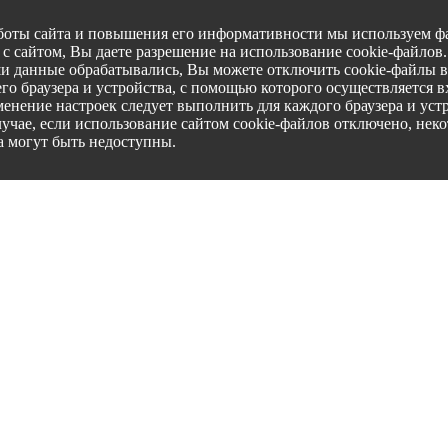
боты сайта и повышения его информативности мы используем фа
с сайтом, Вы даете разрешение на использование cookie-файлов
ши данные обрабатывались, Вы можете отключить cookie-файлы в
го браузера и устройства, с помощью которого осуществляется вх
менение настроек следует выполнить для каждого браузера и уст
лучае, если использование сайтом cookie-файлов отключено, нек
а могут быть недоступны.