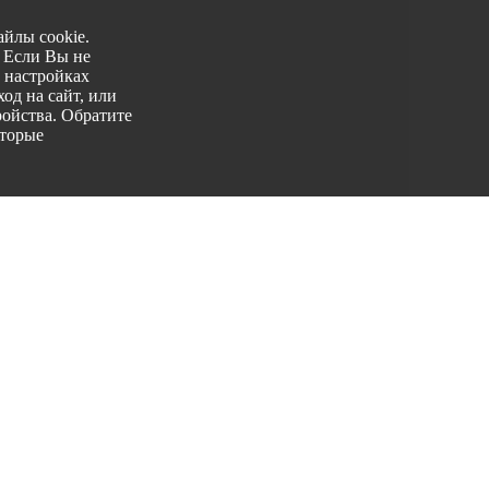
йлы cookie.
. Если Вы не
 настройках
од на сайт, или
ройства. Обратите
оторые