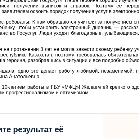
е «специалистом Госуслуг». Наша героиня хорошо изучила 
писи, получении выписок и справок. Поэтому ее неред
аявителям освоить порядок получения услуг в электронно
востребованы. К нам обращаются учителя за получением с
ребенку, чтобы установить электронный дневник, — расск
анство Госуслуг. Люди уходят благодарные, улыбающиеся
на протяжении 3 лет не могла завести своему ребенку у
в республике Казахстан, поэтому требовалась обязательн
ша героиня, разобравшись в ситуации и все подробно объя
лышала,
о
дно это делает работу любимой, незаменимой,
п
ина Анатольевна.
10-летием работы в ГБУ «МФЦ»! Желаем ей крепкого здоро
оим профессионализмом и оптимизмом!
те результат её